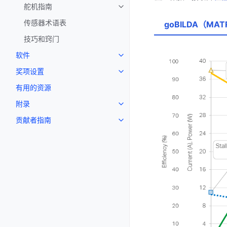
舵机指南
Toggle navigation of 舵机指南
传感器术语表
goBILDA（MAT
技巧和窍门
软件
Toggle navigation of 软件
奖项设置
Toggle navigation of 奖项设置
有用的资源
附录
Toggle navigation of 附录
贡献者指南
Toggle navigation of 贡献者指南