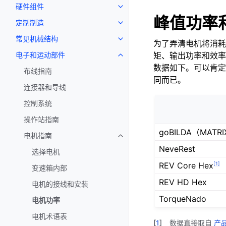
硬件组件
Toggle navigation of 硬件组件
峰值功率
定制制造
Toggle navigation of 定制制造
常见机械结构
Toggle navigation of 常见机械
为了弄清电机将消耗
电子和运动部件
矩、输出功率和效率都
Toggle navigation of 电子和
数据如下。可以肯定
布线指南
同而已。
连接器和导线
控制系统
操作站指南
goBILDA（MATR
电机指南
Toggle navigation of 电机指南
NeveRest
选择电机
[
1
]
REV Core Hex
变速箱内部
REV HD Hex
电机的接线和安装
TorqueNado
电机功率
电机术语表
[
1
]
数据直接取自
产