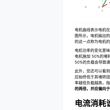
电机曲线表示电机在
图所示，电机输出的
的这一点称为电机
电机功率的变化意味
电机施加 50%的
50%的负载会导致
此外，您还可以看到
应始终低于其堵转扭
率越低负载越高，指
的两倍，并应偏向于
电流消耗