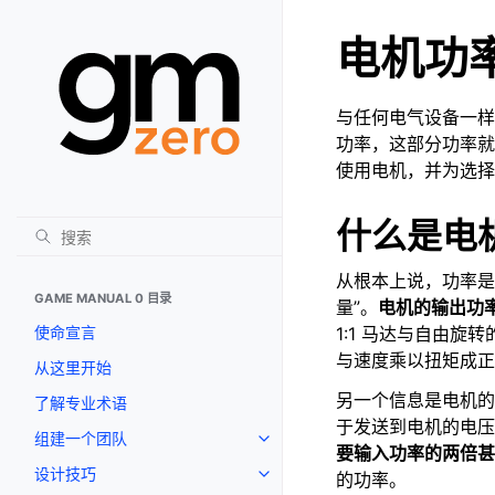
电机功
与任何电气设备一样
功率，这部分功率就
使用电机，并为选择
什么是电
从根本上说，功率是
GAME MANUAL 0 目录
量”。
电机的输出功
使命宣言
1:1 马达与自由旋
与速度乘以扭矩成正
从这里开始
另一个信息是电机
了解专业术语
于发送到电机的电压
组建一个团队
Toggle navigation of 组建一个
要输入功率的两倍甚
设计技巧
的功率。
Toggle navigation of 设计技巧