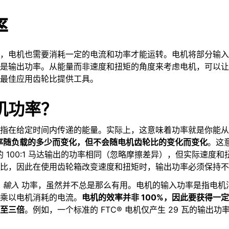
率
，电机也需要消耗一定的电流和功率才能运转。电机将部分输入
是输出功率。从能量而非速度和扭矩的角度来考虑电机，可以让
最佳应用齿轮比提供工具。
机功率？
指在给定时间内传递的能量。实际上，这意味着功率就是你能从电
率随负载的多少而变化，但不会随电机齿轮比的变化而变化
。这
转的 100:1 马达输出的功率相同（忽略摩擦差异），但实际速度
比，因此在使用齿轮箱改变速度和扭矩时，输出功率必须保持不
的
输入
功率，虽然并不总是那么有用。电机的输入功率是指电机
乘以电机消耗的电流。
电机的效率并非 100%，因此要获得一
团队
至三倍
。例如，一个标准的 FTC® 电机仅产生 29 瓦的输出功率