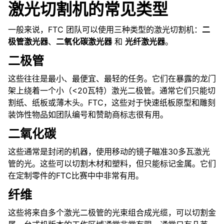
激光切割机的常见类型
ggle navigation of 硬件组件
ggle navigation of 定制制造
一般来说，FTC 团队可以使用三种类型的激光切割机：
二
极管激光器
、
二氧化碳激光器
和
光纤激光器
。
二极管
这些往往是最小、最便宜、最轻的任务。它们在暴露的龙门
架上绕着一个小（<20瓦特）激光二极管。通常它们只能切
割纸、纸板或薄木头。FTC，这些对于快速纸板原型和雕刻
装饰性物品如团队编号和赞助商标志很有用。
ggle navigation of 常见机械结构
二氧化碳
ggle navigation of 电子和运动部件
这些通常是封闭的机器，使用移动的镜子瞄准30多瓦激光
ggle navigation of 软件
管的光。这些可以切割木材和塑料，但只能标记金属。它们
ggle navigation of 奖项设置
在定制零件的FTC比赛中中非常有用。
纤维
ggle navigation of 附录
这些将来自多个激光二极管的光束组合成光缆，可以切割金
ggle navigation of 贡献者指南