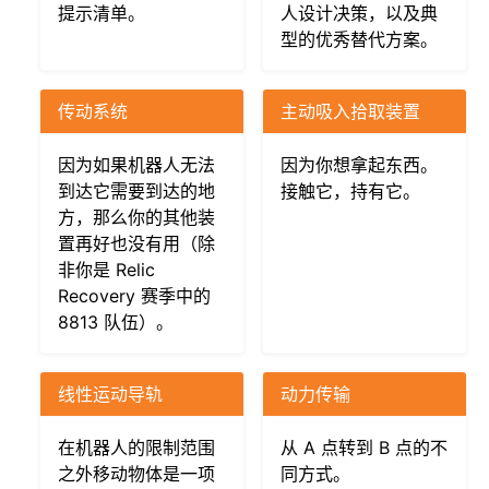
提示清单。
人设计决策，以及典
ggle navigation of 硬件组件
型的优秀替代方案。
ggle navigation of 定制制造
ggle navigation of 常见机械结构
传动系统
主动吸入拾取装置
ggle navigation of 电子和运动部件
ggle navigation of 软件
因为如果机器人无法
因为你想拿起东西。
到达它需要到达的地
接触它，持有它。
ggle navigation of 奖项设置
方，那么你的其他装
置再好也没有用（除
ggle navigation of 附录
非你是 Relic
Recovery 赛季中的
ggle navigation of 贡献者指南
8813 队伍）。
线性运动导轨
动力传输
在机器人的限制范围
从 A 点转到 B 点的不
之外移动物体是一项
同方式。