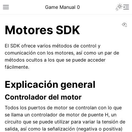
Toggle 
Game Manual 0
Toggle site navigation sidebar
To
Vi
Motores SDK
El SDK ofrece varios métodos de control y
comunicación con los motores, así como un par de
métodos ocultos a los que se puede acceder
fácilmente.
Explicación general
Controlador del motor
Todos los puertos de motor se controlan con lo que
se llama un controlador de motor de puente H, un
ggle navigation of Ser un equipo
circuito que se puede utilizar para variar la tensión de
ggle navigation of Habilidades de diseño
salida, así como la señalización (negativa o positiva)