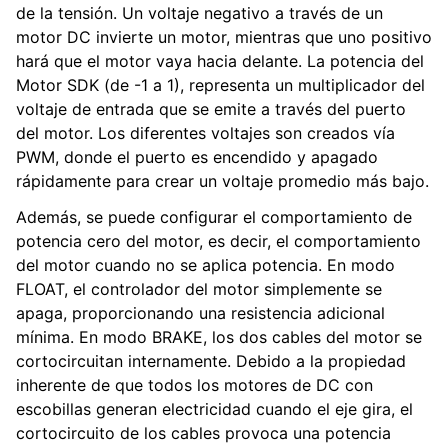
de la tensión. Un voltaje negativo a través de un
ggle navigation of Componentes de hardware
motor DC invierte un motor, mientras que uno positivo
ggle navigation of Fabricación personalizada
hará que el motor vaya hacia delante. La potencia del
ggle navigation of Mecanismos comunes
Motor SDK (de -1 a 1), representa un multiplicador del
voltaje de entrada que se emite a través del puerto
ggle navigation of Electrónica y Componentes de Movimiento
del motor. Los diferentes voltajes son creados vía
PWM, donde el puerto es encendido y apagado
ggle navigation of Software
rápidamente para crear un voltaje promedio más bajo.
ggle navigation of Primeros pasos
Además, se puede configurar el comportamiento de
ggle navigation of Tutoriales
potencia cero del motor, es decir, el comportamiento
ggle navigation of Conceptos de Programación
del motor cuando no se aplica potencia. En modo
FLOAT, el controlador del motor simplemente se
ggle navigation of Sistema de Control Avanzado
apaga, proporcionando una resistencia adicional
mínima. En modo BRAKE, los dos cables del motor se
cortocircuitan internamente. Debido a la propiedad
inherente de que todos los motores de DC con
escobillas generan electricidad cuando el eje gira, el
cortocircuito de los cables provoca una potencia