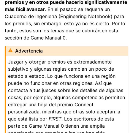
premios y en otros puede hacerlo significativamente
ggle navigation of Componentes de hardware
más fácil avanzar.
En el pasado se requería un
ggle navigation of Fabricación personalizada
Cuaderno de ingeniería (Engineering Notebook) para
los premios, sin embargo, esto ya no es cierto. Por lo
ggle navigation of Mecanismos comunes
tanto, estos son los temas que se cubrirán en esta
ggle navigation of Electrónica y Componentes de Movimiento
sección de Game Manual 0.
ggle navigation of Software
Advertencia
ggle navigation of Premios
Juzgar y otorgar premios es extremadamente
subjetivo y algunas reglas cambian un poco de
estado a estado. Lo que funciona en una región
puede no funcionar en otras regiones. Así que
contacta a tus jueces sobre los detalles de algunas
cosas; por ejemplo, algunas competencias permiten
entregar una hoja del premio Connect
personalizada, mientras que otras solo aceptan la
que está lista por
FIRST
. Los escritores de esta
ggle navigation of Apéndice
parte de Game Manual 0 tienen una amplia
experiencia con premios e incluso han sido