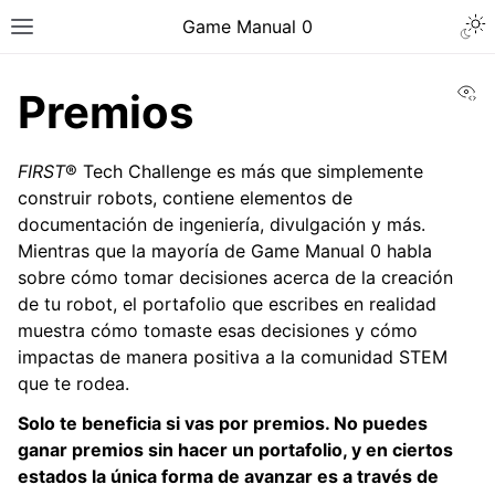
Togg
Game Manual 0
Toggle site navigation sidebar
Vi
Premios
FIRST
® Tech Challenge es más que simplemente
construir robots, contiene elementos de
documentación de ingeniería, divulgación y más.
Mientras que la mayoría de Game Manual 0 habla
sobre cómo tomar decisiones acerca de la creación
de tu robot, el portafolio que escribes en realidad
muestra cómo tomaste esas decisiones y cómo
impactas de manera positiva a la comunidad STEM
que te rodea.
Solo te beneficia si vas por premios. No puedes
ggle navigation of Ser un equipo
ganar premios sin hacer un portafolio, y en ciertos
estados la única forma de avanzar es a través de
ggle navigation of Habilidades de diseño