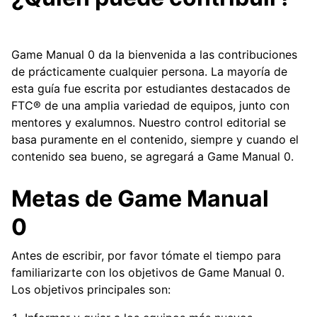
ggle navigation of Componentes de hardware
ggle navigation of Fabricación personalizada
Game Manual 0 da la bienvenida a las contribuciones
ggle navigation of Mecanismos comunes
de prácticamente cualquier persona. La mayoría de
ggle navigation of Electrónica y Componentes de Movimiento
esta guía fue escrita por estudiantes destacados de
FTC® de una amplia variedad de equipos, junto con
ggle navigation of Software
mentores y exalumnos. Nuestro control editorial se
ggle navigation of Premios
basa puramente en el contenido, siempre y cuando el
contenido sea bueno, se agregará a Game Manual 0.
ggle navigation of Apéndice
Metas de Game Manual
ggle navigation of Guía del colaborador
0
Antes de escribir, por favor tómate el tiempo para
familiarizarte con los objetivos de Game Manual 0.
Los objetivos principales son: