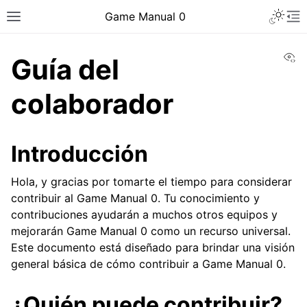
Toggle 
Game Manual 0
Toggle site navigation sidebar
To
Vi
Guía del
colaborador
Introducción
Hola, y gracias por tomarte el tiempo para considerar
contribuir al Game Manual 0. Tu conocimiento y
contribuciones ayudarán a muchos otros equipos y
mejorarán Game Manual 0 como un recurso universal.
Este documento está diseñado para brindar una visión
general básica de cómo contribuir a Game Manual 0.
ggle navigation of Ser un equipo
¿Quién puede contribuir?
ggle navigation of Habilidades de diseño