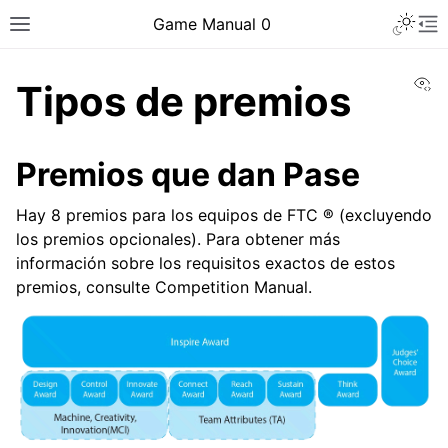
Toggle 
Game Manual 0
Toggle site navigation sidebar
To
Vi
Tipos de premios
Premios que dan Pase
Hay 8 premios para los equipos de FTC ® (excluyendo
los premios opcionales). Para obtener más
información sobre los requisitos exactos de estos
premios, consulte Competition Manual.
ggle navigation of Ser un equipo
ggle navigation of Habilidades de diseño