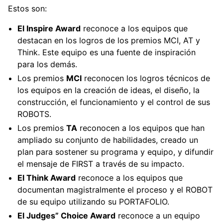
Estos son:
ggle navigation of Componentes de hardware
ggle navigation of Fabricación personalizada
El Inspire Award
reconoce a los equipos que
destacan en los logros de los premios MCI, AT y
ggle navigation of Mecanismos comunes
Think. Este equipo es una fuente de inspiración
ggle navigation of Electrónica y Componentes de Movimiento
para los demás.
Los premios
MCI
reconocen los logros técnicos de
ggle navigation of Software
los equipos en la creación de ideas, el diseño, la
ggle navigation of Premios
construcción, el funcionamiento y el control de sus
ROBOTS.
Los premios
TA
reconocen a los equipos que han
ampliado su conjunto de habilidades, creado un
plan para sostener su programa y equipo, y difundir
el mensaje de FIRST a través de su impacto.
El Think Award
reconoce a los equipos que
documentan magistralmente el proceso y el ROBOT
de su equipo utilizando su PORTAFOLIO.
ggle navigation of Apéndice
El Judges” Choice Award
reconoce a un equipo