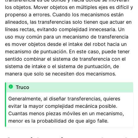
los objetos. Mover objetos en múltiples ejes es difícil y
propenso a errores. Cuando los mecanismos están
ggle navigation of Torretas
alineados, las transferencias solo tienen que actuar en
líneas rectas, evitando complejidad innecesaria. Un
ggle navigation of Electrónica y Componentes de Movimiento
uso muy común para un mecanismo de transferencia
es mover objetos desde el intake del robot hacia un
ggle navigation of Software
mecanismo de puntuación. En este caso, puede tener
ggle navigation of Premios
sentido combinar el sistema de transferencia con el
sistema de intake o el sistema de puntuación, de
manera que solo se necesiten dos mecanismos.
ggle navigation of Apéndice
ggle navigation of Guía del colaborador
Truco
Generalmente, al diseñar transferencias, quieres
evitar la mayor complejidad mecánica posible.
Cuantas menos piezas móviles en un mecanismo,
menor es la probabilidad de que algo falle.