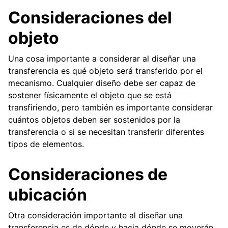
ggle navigation of Componentes de hardware
Consideraciones del
ggle navigation of Fabricación personalizada
objeto
ggle navigation of Mecanismos comunes
Una cosa importante a considerar al diseñar una
transferencia es qué objeto será transferido por el
ggle navigation of Chasises
mecanismo. Cualquier diseño debe ser capaz de
ggle navigation of Transmisión de potencia
sostener físicamente el objeto que se está
transfiriendo, pero también es importante considerar
ggle navigation of Guía de movimiento lineal
cuántos objetos deben ser sostenidos por la
transferencia o si se necesitan transferir diferentes
tipos de elementos.
Consideraciones de
ggle navigation of Intake activo
ggle navigation of Transferencias
ubicación
Otra consideración importante al diseñar una
transferencia es de dónde y hacia dónde se moverán