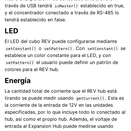
través de USB tendrá
establecido en true,
ggle navigation of Componentes de hardware
isMaster()
y el concentrador conectado a través de RS-485 lo
ggle navigation of Fabricación personalizada
tendrá establecido en false.
ggle navigation of Mecanismos comunes
LED
ggle navigation of Electrónica y Componentes de Movimiento
El LED del cubo REV puede configurarse mediante
ggle navigation of Software
o
. Con
se
setConstant()
setPattern()
setConstant()
establece un color constante para el LED, y con
ggle navigation of Primeros pasos
el usuario puede definir un patrón de
setPattern()
ggle navigation of Tutoriales
colores para el REV hub.
ggle navigation of Conceptos de Programación
Energía
ggle navigation of Sistema de Control Avanzado
La cantidad total de corriente que el REV hub está
tirando se puede medir usando
. Esta es
getCurrent()
la corriente de la entrada de 12V en las unidades
especificadas, por lo que incluye todo lo conectado al
hub, así como el propio hub. Además, el voltaje de
entrada al Expansion Hub puede medirse usando