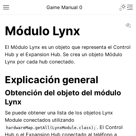
Toggle 
Game Manual 0
Toggle site navigation sidebar
To
Vi
Módulo Lynx
El Módulo Lynx es un objeto que representa el Control
Hub y el Expansion Hub. Se crea un objeto Módulo
Lynx por cada hub conectado.
Explicación general
Obtención del objeto del módulo
Lynx
Se puede obtener una lista de los objetos Lynx
Module conectados utilizando
ggle navigation of Ser un equipo
. El Control
hardwareMap.getAll(LynxModule.class);
ggle navigation of Habilidades de diseño
Hub o el Expansion Hub conectado al teléfono a