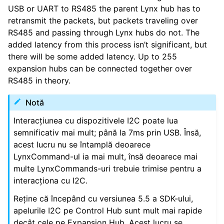
USB or UART to RS485 the parent Lynx hub has to
retransmit the packets, but packets traveling over
RS485 and passing through Lynx hubs do not. The
added latency from this process isn’t significant, but
there will be some added latency. Up to 255
expansion hubs can be connected together over
RS485 in theory.
ggle navigation of Premii
Notă
ggle navigation of Diverse
Interacțiunea cu dispozitivele I2C poate lua
ggle navigation of Contributor’s Guide
semnificativ mai mult; până la 7ms prin USB. Însă,
acest lucru nu se întamplă deoarece
LynxCommand-ul ia mai mult, însă deoarece mai
multe LynxCommands-uri trebuie trimise pentru a
interacționa cu I2C.
Reține că începând cu versiunea 5.5 a SDK-ului,
apelurile I2C pe Control Hub sunt mult mai rapide
decât cele pe Expansion Hub. Acest lucru se