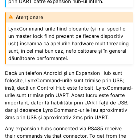
prin UART către expansion hub-ul intern.
ggle navigation of Elemente de Design
ggle navigation of Componente Hardware
Atenționare
ggle navigation of Fabricarea Personalizată
LynxCommand-urile fiind blocante (și mai specific
ggle navigation of Mecanisme Comune
un master lock fiind prezent pe fiecare dispozitiv
usb) înseamnă că apelurile hardware multithreading
ggle navigation of Electronics and Motion Components
sunt, în cel mai bun caz, nefolositoare și în general
dăunătoare performanței.
ggle navigation of Software
ggle navigation of Getting Started
Dacă un telefon Android și un Expansion Hub sunt
ggle navigation of Tutoriale
folosite, LynxCommand-urile sunt trimise prin USB;
însă, dacă un Control Hub este folosit, LynxCommand-
ggle navigation of Concepte de Programare
urile sunt trimise prin UART. Acest lucru este foarte
ggle navigation of Sistemul Avansat de Control
important, datorită fiabilității prin UART față de USB,
dar și deoarece LynxCommand-urile iau aproximativ
3ms prin USB și aproximativ 2ms prin UART.
Any expansion hubs connected via RS485 receive
their commands via that connector. To get from the