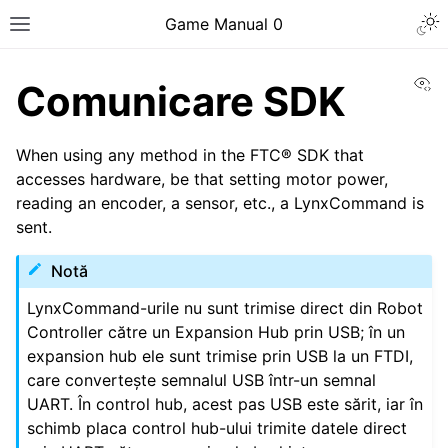
Togg
Game Manual 0
Toggle site navigation sidebar
Vi
Comunicare SDK
When using any method in the FTC® SDK that
accesses hardware, be that setting motor power,
reading an encoder, a sensor, etc., a LynxCommand is
sent.
Notă
LynxCommand-urile nu sunt trimise direct din Robot
Controller către un Expansion Hub prin USB; în un
expansion hub ele sunt trimise prin USB la un FTDI,
care convertește semnalul USB într-un semnal
UART. În control hub, acest pas USB este sărit, iar în
schimb placa control hub-ului trimite datele direct
ggle navigation of Being a Team