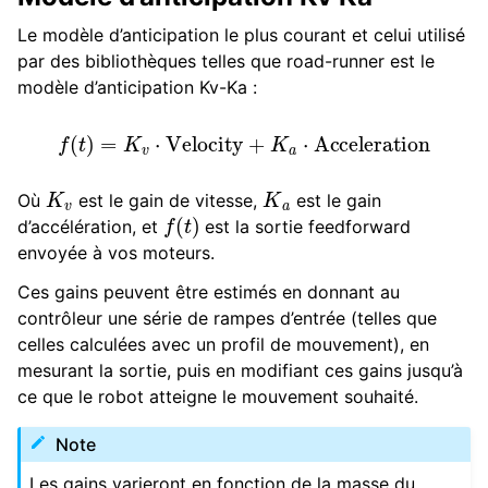
Le modèle d’anticipation le plus courant et celui utilisé
par des bibliothèques telles que road-runner est le
modèle d’anticipation Kv-Ka :
f
(
t
)
=
K
v
⋅
Velocity
+
K
a
⋅
Acceleration
K
v
K
a
Où
est le gain de vitesse,
est le gain
f
(
t
)
d’accélération, et
est la sortie feedforward
envoyée à vos moteurs.
Ces gains peuvent être estimés en donnant au
contrôleur une série de rampes d’entrée (telles que
celles calculées avec un profil de mouvement), en
mesurant la sortie, puis en modifiant ces gains jusqu’à
ce que le robot atteigne le mouvement souhaité.
Note
Les gains varieront en fonction de la masse du