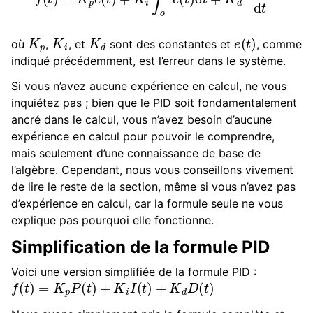
K
p
K
i
K
d
e
(
t
)
où
,
, et
sont des constantes et
, comme
indiqué précédemment, est l’erreur dans le système.
Si vous n’avez aucune expérience en calcul, ne vous
inquiétez pas ; bien que le PID soit fondamentalement
ancré dans le calcul, vous n’avez besoin d’aucune
expérience en calcul pour pouvoir le comprendre,
mais seulement d’une connaissance de base de
l’algèbre. Cependant, nous vous conseillons vivement
de lire le reste de la section, même si vous n’avez pas
d’expérience en calcul, car la formule seule ne vous
explique pas pourquoi elle fonctionne.
Simplification de la formule PID
Voici une version simplifiée de la formule PID :
f
(
t
)
=
K
p
P
(
t
)
+
K
i
I
(
t
)
+
K
d
D
(
t
)