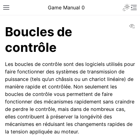
Toggle 
Game Manual 0
Toggle site navigation sidebar
To
Vi
Boucles de
contrôle
Les boucles de contrôle sont des logiciels utilisés pour
faire fonctionner des systèmes de transmission de
puissance (tels qu’un châssis ou un chariot linéaire) de
manière rapide et contrôlée. Non seulement les
boucles de contrôle vous permettent de faire
fonctionner des mécanismes rapidement sans craindre
de perdre le contrôle, mais dans de nombreux cas,
elles contribuent à préserver la longévité des
mécanismes en réduisant les changements rapides de
ggle navigation of Être une équipe
la tension appliquée au moteur.
ggle navigation of Compétences en conception