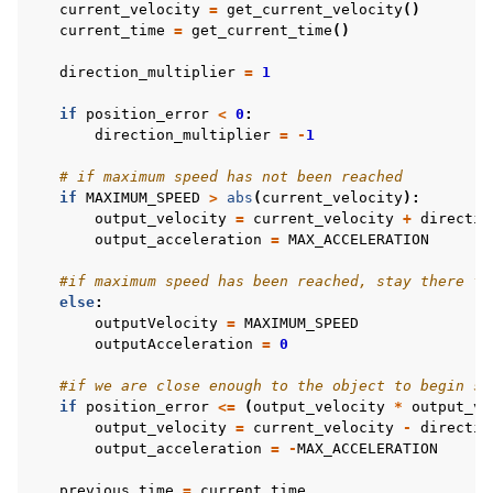
current_velocity
=
get_current_velocity
()
current_time
=
get_current_time
()
direction_multiplier
=
1
if
position_error
<
0
:
direction_multiplier
=
-
1
# if maximum speed has not been reached
if
MAXIMUM_SPEED
>
abs
(
current_velocity
):
output_velocity
=
current_velocity
+
directio
output_acceleration
=
MAX_ACCELERATION
#if maximum speed has been reached, stay there fo
else
:
outputVelocity
=
MAXIMUM_SPEED
outputAcceleration
=
0
#if we are close enough to the object to begin sl
if
position_error
<=
(
output_velocity
*
output_ve
output_velocity
=
current_velocity
-
directio
output_acceleration
=
-
MAX_ACCELERATION
previous_time
=
current_time