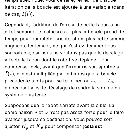
itération de la boucle est ajoutée à une variable (dans
I
(
t
)
ce cas,
).
Cependant, l’addition de l’erreur de cette façon a un
effet secondaire malheureux : plus la boucle prend de
temps pour compléter une itération, plus cette somme
augmente lentement, ce qui n’est évidemment pas
souhaitable, car nous ne voulons pas que le décalage
affecte la façon dont le robot se déplace. Pour
compenser cela, avant que l’erreur ne soit ajoutée à
I
(
t
)
, elle est multipliée par le temps que la boucle
t
n
+
1
−
t
n
précédente a pris pour se terminer, ou
,
empêchant ainsi le décalage de rendre la somme du
système plus lente.
Supposons que le robot s’arrête avant la cible. La
combinaison P et D n’est pas assez forte pour le faire
avancer jusqu’à sa destination. Vous pouvez soit
K
p
K
d
ajuster
et
pour compenser (
cela est