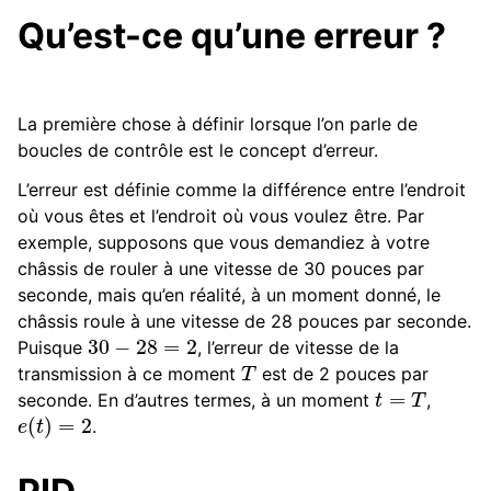
Qu’est-ce qu’une erreur ?
ggle navigation of Composants Matériels
ggle navigation of Fabrication sur mesure
ggle navigation of Mécanismes communs
La première chose à définir lorsque l’on parle de
ggle navigation of Composants Électroniques et de Mouvement
boucles de contrôle est le concept d’erreur.
L’erreur est définie comme la différence entre l’endroit
ggle navigation of Logiciel
où vous êtes et l’endroit où vous voulez être. Par
ggle navigation of Premiers pas
exemple, supposons que vous demandiez à votre
ggle navigation of Tutoriels
châssis de rouler à une vitesse de 30 pouces par
seconde, mais qu’en réalité, à un moment donné, le
ggle navigation of Concepts en programmation
châssis roule à une vitesse de 28 pouces par seconde.
30
−
28
=
2
Puisque
, l’erreur de vitesse de la
T
transmission à ce moment
est de 2 pouces par
t
=
T
seconde. En d’autres termes, à un moment
,
e
(
t
)
=
2
.
ggle navigation of Système de Contrôle Avancé