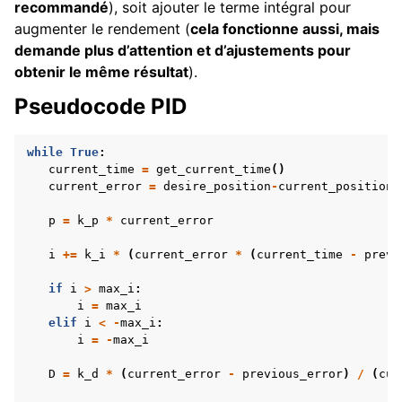
recommandé
), soit ajouter le terme intégral pour
augmenter le rendement (
cela fonctionne aussi, mais
demande plus d’attention et d’ajustements pour
obtenir le même résultat
).
Pseudocode PID
while
True
:
current_time
=
get_current_time
()
current_error
=
desire_position
-
current_position
p
=
k_p
*
current_error
i
+=
k_i
*
(
current_error
*
(
current_time
-
previ
if
i
>
max_i
:
i
=
max_i
elif
i
<
-
max_i
:
i
=
-
max_i
D
=
k_d
*
(
current_error
-
previous_error
)
/
(
cur