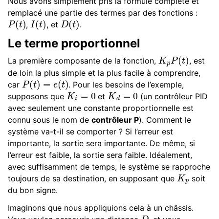
Nous avons simplement pris la formule complète et
remplacé une partie des termes par des fonctions :
P
(
t
)
I
(
t
)
D
(
t
)
,
, et
.
Le terme proportionnel
K
p
P
(
t
)
La première composante de la fonction,
, est
de loin la plus simple et la plus facile à comprendre,
P
(
t
)
=
e
(
t
)
car
. Pour les besoins de l’exemple,
K
i
=
0
K
d
=
0
supposons que
et
(un contrôleur PID
avec seulement une constante proportionnelle est
connu sous le nom de
contrôleur P
). Comment le
système va-t-il se comporter ? Si l’erreur est
importante, la sortie sera importante. De même, si
l’erreur est faible, la sortie sera faible. Idéalement,
avec suffisamment de temps, le système se rapproche
K
p
toujours de sa destination, en supposant que
soit
du bon signe.
Imaginons que nous appliquions cela à un châssis.
D