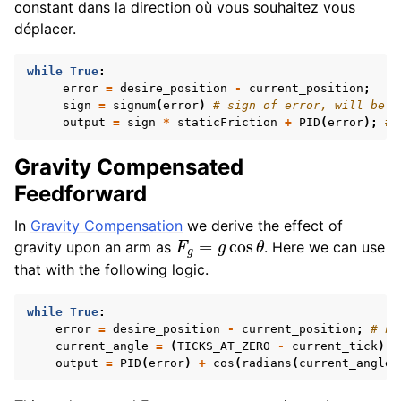
constant dans la direction où vous souhaitez vous
déplacer.
while
True
:
error
=
desire_position
-
current_position
;
sign
=
signum
(
error
)
# sign of error, will be -
output
=
sign
*
staticFriction
+
PID
(
error
);
# 
Gravity Compensated
Feedforward
In
Gravity Compensation
we derive the effect of
F
g
=
g
cos
θ
gravity upon an arm as
. Here we can use
that with the following logic.
while
True
:
error
=
desire_position
-
current_position
;
# no
current_angle
=
(
TICKS_AT_ZERO
-
current_tick
)
*
output
=
PID
(
error
)
+
cos
(
radians
(
current_angle
)