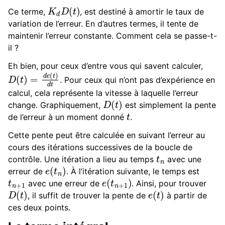
K
d
D
(
t
)
Ce terme,
, est destiné à amortir le taux de
variation de l’erreur. En d’autres termes, il tente de
maintenir l’erreur constante. Comment cela se passe-t-
il ?
Eh bien, pour ceux d’entre vous qui savent calculer,
D
(
t
)
=
d
e
(
t
)
d
t
. Pour ceux qui n’ont pas d’expérience en
calcul, cela représente la vitesse à laquelle l’erreur
D
(
t
)
change. Graphiquement,
est simplement la pente
t
de l’erreur à un moment donné
.
Cette pente peut être calculée en suivant l’erreur au
cours des itérations successives de la boucle de
t
n
contrôle. Une itération a lieu au temps
avec une
e
(
t
n
)
erreur de
. À l’itération suivante, le temps est
t
n
+
1
e
(
t
n
+
1
)
avec une erreur de
. Ainsi, pour trouver
D
(
t
)
e
(
t
)
, il suffit de trouver la pente de
à partir de
ces deux points.