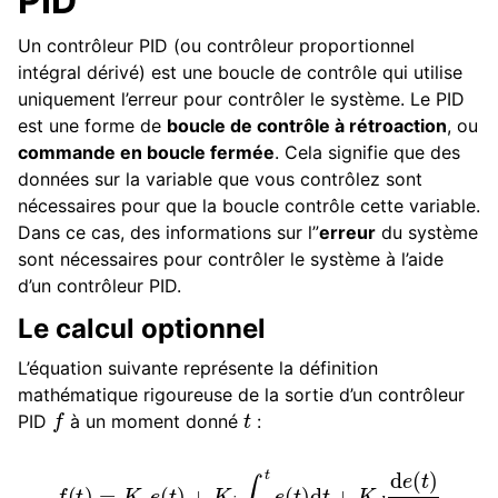
PID
Un contrôleur PID (ou contrôleur proportionnel
intégral dérivé) est une boucle de contrôle qui utilise
ggle navigation of Prix
uniquement l’erreur pour contrôler le système. Le PID
est une forme de
boucle de contrôle à rétroaction
, ou
commande en boucle fermée
. Cela signifie que des
ggle navigation of Annexe
données sur la variable que vous contrôlez sont
ggle navigation of Guide du contributeur
nécessaires pour que la boucle contrôle cette variable.
Dans ce cas, des informations sur l”
erreur
du système
sont nécessaires pour contrôler le système à l’aide
d’un contrôleur PID.
Le calcul optionnel
L’équation suivante représente la définition
mathématique rigoureuse de la sortie d’un contrôleur
f
t
PID
à un moment donné
:
f
(
t
)
=
K
p
e
(
t
)
+
K
i
∫
o
t
e
(
t
)
d
t
+
K
d
d
e
(
t
)
d
t