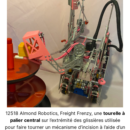
ggle navigation of Tourelles
ggle navigation of Composants Électroniques et de Mouvement
ggle navigation of Logiciel
ggle navigation of Prix
ggle navigation of Annexe
ggle navigation of Guide du contributeur
12518 Almond Robotics, Freight Frenzy, une
tourelle à
palier central
sur l’extrémité des glissières utilisée
pour faire tourner un mécanisme d’incision à l’aide d’un