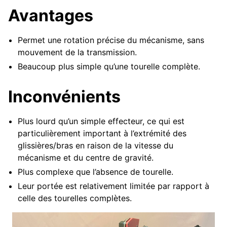
Avantages
ggle navigation of Composants Matériels
ggle navigation of Fabrication sur mesure
Permet une rotation précise du mécanisme, sans
ggle navigation of Mécanismes communs
mouvement de la transmission.
Beaucoup plus simple qu’une tourelle complète.
ggle navigation of Châssis
Inconvénients
ggle navigation of Transmission de puissance
ggle navigation of Guide de mouvement linéaire
Plus lourd qu’un simple effecteur, ce qui est
particulièrement important à l’extrémité des
glissières/bras en raison de la vitesse du
mécanisme et du centre de gravité.
Plus complexe que l’absence de tourelle.
Leur portée est relativement limitée par rapport à
ggle navigation of Système de ramasseur actif
celle des tourelles complètes.
ggle navigation of Transferts