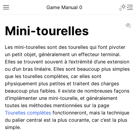
Toggle 
Game Manual 0
Toggle site navigation sidebar
To
Vi
Mini-tourelles
Les mini-tourelles sont des tourelles qui font pivoter
un petit objet, généralement un effecteur terminal.
Elles se trouvent souvent à l’extrémité d’une extension
ou d’un bras linéaire. Elles sont beaucoup plus simples
que les tourelles complètes, car elles sont
physiquement plus petites et traitent des charges
beaucoup plus faibles. Il existe de nombreuses façons
d’implémenter une mini-tourelle, et généralement
toutes les méthodes mentionnées sur la page
Tourelles complètes
fonctionneront, mais la technique
du palier central est la plus courante, car c’est la plus
ggle navigation of Être une équipe
simple.
ggle navigation of Compétences en conception