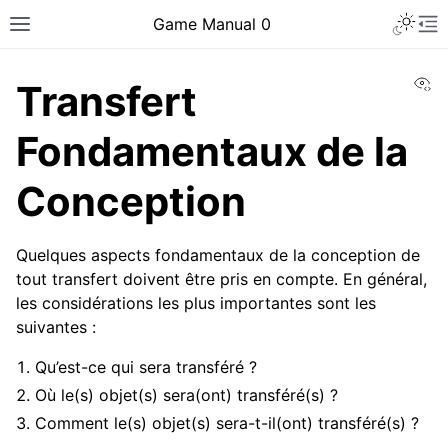
Toggle 
Game Manual 0
Toggle site navigation sidebar
To
Vi
Transfert
Fondamentaux de la
Conception
Quelques aspects fondamentaux de la conception de
tout transfert doivent être pris en compte. En général,
les considérations les plus importantes sont les
suivantes :
Qu’est-ce qui sera transféré ?
Où le(s) objet(s) sera(ont) transféré(s) ?
ggle navigation of Être une équipe
Comment le(s) objet(s) sera-t-il(ont) transféré(s) ?
ggle navigation of Compétences en conception