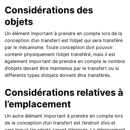
Considérations des
ggle navigation of Composants Matériels
ggle navigation of Fabrication sur mesure
objets
ggle navigation of Mécanismes communs
Un élément important à prendre en compte lors de la
conception d’un transfert est l’objet qui sera transféré
ggle navigation of Châssis
par le mécanisme. Toute conception doit pouvoir
contenir physiquement l’objet transféré, mais il est
ggle navigation of Transmission de puissance
également important de prendre en compte le nombre
ggle navigation of Guide de mouvement linéaire
d’objets devant être maintenus par le transfert ou si
différents types d’objets doivent être transférés.
Considérations relatives à
l’emplacement
ggle navigation of Système de ramasseur actif
Un autre élément important à prendre en compte lors
ggle navigation of Transferts
de la conception d’un transfert est l’endroit d’où et
vers lequel les objets seront déplacés. Le déplacement