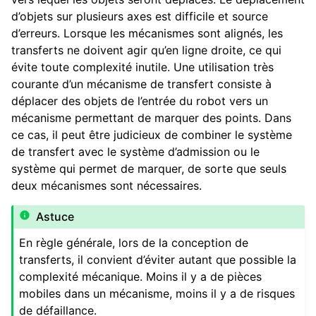
d’objets sur plusieurs axes est difficile et source
d’erreurs. Lorsque les mécanismes sont alignés, les
transferts ne doivent agir qu’en ligne droite, ce qui
évite toute complexité inutile. Une utilisation très
ggle navigation of Tourelles
courante d’un mécanisme de transfert consiste à
déplacer des objets de l’entrée du robot vers un
ggle navigation of Composants Électroniques et de Mouvement
mécanisme permettant de marquer des points. Dans
ce cas, il peut être judicieux de combiner le système
ggle navigation of Logiciel
de transfert avec le système d’admission ou le
ggle navigation of Prix
système qui permet de marquer, de sorte que seuls
deux mécanismes sont nécessaires.
ggle navigation of Annexe
Astuce
ggle navigation of Guide du contributeur
En règle générale, lors de la conception de
transferts, il convient d’éviter autant que possible la
complexité mécanique. Moins il y a de pièces
mobiles dans un mécanisme, moins il y a de risques
de défaillance.