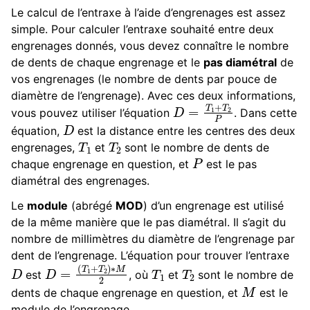
Le calcul de l’entraxe à l’aide d’engrenages est assez
simple. Pour calculer l’entraxe souhaité entre deux
engrenages donnés, vous devez connaître le nombre
de dents de chaque engrenage et le
pas diamétral
de
vos engrenages (le nombre de dents par pouce de
diamètre de l’engrenage). Avec ces deux informations,
D
=
T
1
+
T
2
P
vous pouvez utiliser l’équation
. Dans cette
D
équation,
est la distance entre les centres des deux
T
1
T
2
engrenages,
et
sont le nombre de dents de
P
chaque engrenage en question, et
est le pas
diamétral des engrenages.
Le
module
(abrégé
MOD
) d’un engrenage est utilisé
de la même manière que le pas diamétral. Il s’agit du
nombre de millimètres du diamètre de l’engrenage par
dent de l’engrenage. L’équation pour trouver l’entraxe
D
D
(
T
=
1
+
T
2
)
∗
M
2
T
1
T
2
est
, où
et
sont le nombre de
M
dents de chaque engrenage en question, et
est le
module de l’engrenage.