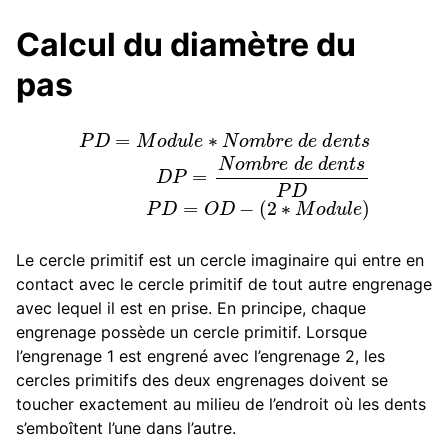
Calcul du diamètre du
pas
P
D
=
M
d
o
e
d
u
d
l
e
e
n
∗
t
N
s
o
P
m
D
P
b
r
D
e
=
d
O
e
D
d
−
e
(
2
n
∗
t
s
M
D
o
P
d
=
u
N
l
e
o
)
m
b
r
e
Le cercle primitif est un cercle imaginaire qui entre en
contact avec le cercle primitif de tout autre engrenage
avec lequel il est en prise. En principe, chaque
engrenage possède un cercle primitif. Lorsque
l’engrenage 1 est engrené avec l’engrenage 2, les
cercles primitifs des deux engrenages doivent se
toucher exactement au milieu de l’endroit où les dents
s’emboîtent l’une dans l’autre.