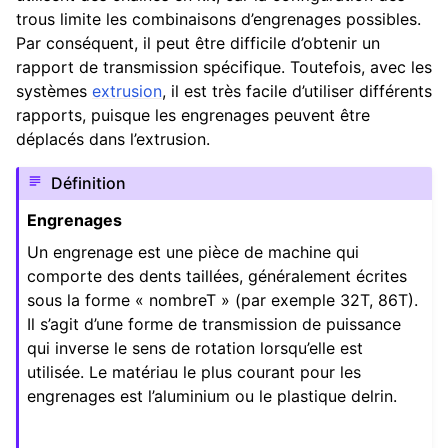
trous limite les combinaisons d’engrenages possibles.
ggle navigation of Composants Matériels
Par conséquent, il peut être difficile d’obtenir un
ggle navigation of Fabrication sur mesure
rapport de transmission spécifique. Toutefois, avec les
systèmes
extrusion
, il est très facile d’utiliser différents
ggle navigation of Mécanismes communs
rapports, puisque les engrenages peuvent être
déplacés dans l’extrusion.
ggle navigation of Châssis
Définition
ggle navigation of Transmission de puissance
Engrenages
Un engrenage est une pièce de machine qui
comporte des dents taillées, généralement écrites
sous la forme « nombreT » (par exemple 32T, 86T).
Il s’agit d’une forme de transmission de puissance
qui inverse le sens de rotation lorsqu’elle est
utilisée. Le matériau le plus courant pour les
engrenages est l’aluminium ou le plastique delrin.