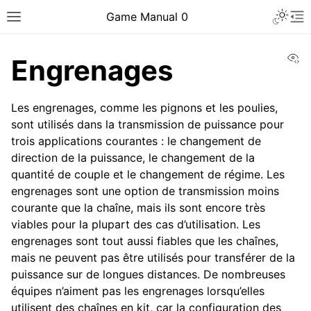
Toggle 
Game Manual 0
Toggle site navigation sidebar
To
Vi
Engrenages
Les engrenages, comme les pignons et les poulies,
sont utilisés dans la transmission de puissance pour
trois applications courantes : le changement de
direction de la puissance, le changement de la
quantité de couple et le changement de régime. Les
engrenages sont une option de transmission moins
courante que la chaîne, mais ils sont encore très
viables pour la plupart des cas d’utilisation. Les
engrenages sont tout aussi fiables que les chaînes,
mais ne peuvent pas être utilisés pour transférer de la
puissance sur de longues distances. De nombreuses
ggle navigation of Être une équipe
équipes n’aiment pas les engrenages lorsqu’elles
utilisent des chaînes en kit, car la configuration des
ggle navigation of Compétences en conception