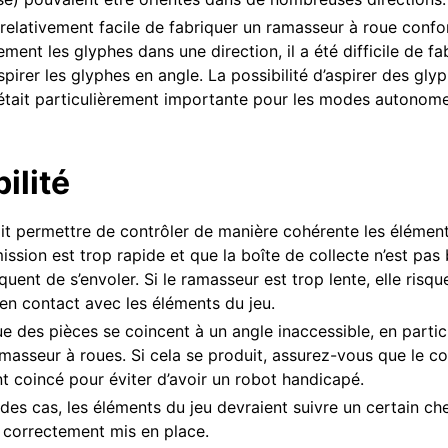
té relativement facile de fabriquer un ramasseur à roue con
ement les glyphes dans une direction, il a été difficile de fa
aspirer les glyphes en angle. La possibilité d’aspirer des gl
 était particulièrement importante pour les modes autonome
ts Électroniques et de Mouvement
ilité
t permettre de contrôler de manière cohérente les élément
mission est trop rapide et que la boîte de collecte n’est pas
quent de s’envoler. Si le ramasseur est trop lente, elle risq
e en contact avec les éléments du jeu.
ontributeur
que des pièces se coincent à un angle inaccessible, en partic
 ramasseur à roues. Si cela se produit, assurez-vous que le 
t coincé pour éviter d’avoir un robot handicapé.
 des cas, les éléments du jeu devraient suivre un certain c
st correctement mis en place.