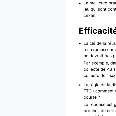
La meilleure pra
jeu qui sont cont
Lexan.
Efficacit
La clé de la réu
à un ramasseur 
ne devrait pas p
Par exemple, da
collecte de <3 
collecte de 1 se
La règle de la d
FTC : comment ob
courte ?
La réponse est g
proches de cette