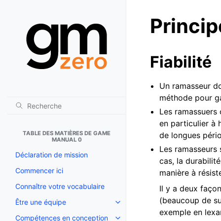
Princip
Fiabilité
Un ramasseur doi
méthode pour ga
Les ramassuers 
en particulier à
TABLE DES MATIÈRES DE GAME
de longues péri
MANUAL 0
Les ramasseurs s
Déclaration de mission
cas, la durabili
Commencer ici
manière à résist
Connaître votre vocabulaire
Il y a deux faço
(beaucoup de sup
Être une équipe
Toggle navigation of Être une é
exemple en lexan
Compétences en conception
Toggle navigation of Compéten