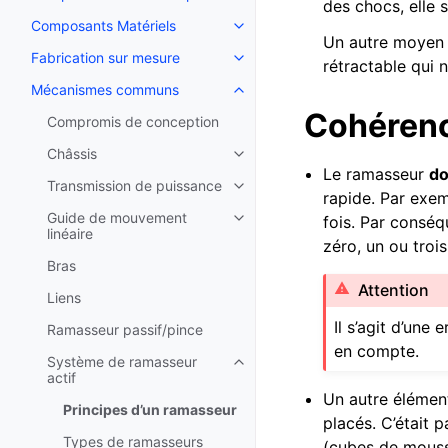
des chocs, elle 
Composants Matériels
Toggle navigation of Composant
Un autre moyen d
Fabrication sur mesure
Toggle navigation of Fabricatio
rétractable qui 
Mécanismes communs
Toggle navigation of Mécanis
Cohéren
Compromis de conception
Châssis
Toggle navigation of Châssis
Le ramasseur
do
Transmission de puissance
Toggle navigation of Transmiss
rapide. Par exe
Guide de mouvement
fois. Par conséq
Toggle navigation of Guide de 
linéaire
zéro, un ou trois
Bras
Attention
Liens
Il s’agit d’un
Ramasseur passif/pince
en compte.
Système de ramasseur
Toggle navigation of Système d
actif
Un autre élément
Principes d’un ramasseur
placés. C’était 
Types de ramasseurs
(cubes de mouss