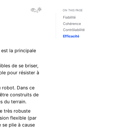
View this page
Toggle Light / Dark / Auto color theme
ON THIS PAGE
Fiabilité
Cohérence
Contrôlabilité
Efficacité
est la principale
les de se briser,
ble pour résister à
u robot. Dans ce
être construits de
s du terrain.
re très robuste
ion flexible (par
 se plie à cause