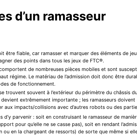
es d’un ramasseur
t être fiable, car ramasser et marquer des éléments de jeu 
gner des points dans tous les jeux de FTC®.
comportent de nombreuses pièces mobiles et sont susceptib
 haut régime. Le matériau de l’admission doit donc être dura
odes de fonctionnement.
e trouvent souvent à l’extérieur du périmètre du châssis d
té devient extrêmement importante ; les ramasseurs doivent 
er aux impacts/collisions avec d’autres robots ou des partie
ns d’y parvenir : soit en construisant le ramasseur de maniè
port pour qu’elle ne se casse pas), soit en rendant l’admiss
quipe
 ou en la chargeant de ressorts) de sorte que même si elle
ces en conception