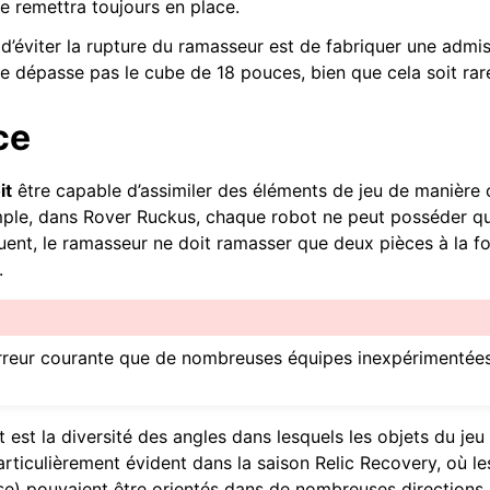
se remettra toujours en place.
s Matériels
’éviter la rupture du ramasseur est de fabriquer une admi
n sur mesure
ne dépasse pas le cube de 18 pouces, bien que cela soit ra
mes communs
ce
it
être capable d’assimiler des éléments de jeu de manière 
ion de puissance
mple, dans Rover Ruckus, chaque robot ne peut posséder qu
uent, le ramasseur ne doit ramasser que deux pièces à la fo
mouvement linéaire
.
e erreur courante que de nombreuses équipes inexpérimentée
e ramasseur actif
 est la diversité des angles dans lesquels les objets du jeu
particulièrement évident dans la saison Relic Recovery, où l
e) pouvaient être orientés dans de nombreuses directions.