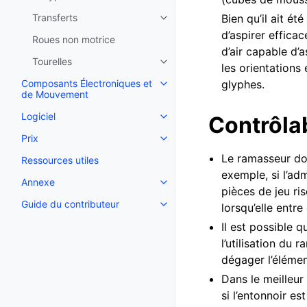
Bien qu’il ait é
Transferts
Toggle navigation of Transferts
d’aspirer efficac
Roues non motrice
d’air capable d’
Tourelles
Toggle navigation of Tourelles
les orientations
glyphes.
Composants Électroniques et
Toggle navigation of Composan
de Mouvement
Logiciel
Contrôlab
Toggle navigation of Logiciel
Prix
Toggle navigation of Prix
Le ramasseur doi
Ressources utiles
exemple, si l’ad
Annexe
Toggle navigation of Annexe
pièces de jeu ris
Guide du contributeur
lorsqu’elle entr
Toggle navigation of Guide du c
Il est possible 
l’utilisation du
dégager l’élémen
Dans le meilleur
si l’entonnoir e