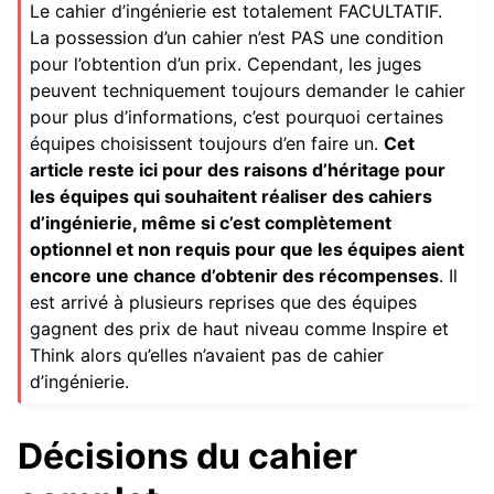
Le cahier d’ingénierie est totalement FACULTATIF.
ggle navigation of Composants Matériels
La possession d’un cahier n’est PAS une condition
pour l’obtention d’un prix. Cependant, les juges
ggle navigation of Fabrication sur mesure
peuvent techniquement toujours demander le cahier
ggle navigation of Mécanismes communs
pour plus d’informations, c’est pourquoi certaines
ggle navigation of Composants Électroniques et de Mouvement
équipes choisissent toujours d’en faire un.
Cet
article reste ici pour des raisons d’héritage pour
ggle navigation of Logiciel
les équipes qui souhaitent réaliser des cahiers
d’ingénierie, même si c’est complètement
ggle navigation of Prix
optionnel et non requis pour que les équipes aient
encore une chance d’obtenir des récompenses
. Il
est arrivé à plusieurs reprises que des équipes
gagnent des prix de haut niveau comme Inspire et
Think alors qu’elles n’avaient pas de cahier
d’ingénierie.
Décisions du cahier
ggle navigation of Annexe