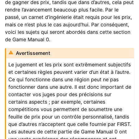
de gagner des prix, tandis que dans d’autres, cela peut
rendre l’avancement beaucoup plus facile. Par le
ggle navigation of Composants Matériels
passé, un carnet d’ingénierie était requis pour les prix,
ggle navigation of Fabrication sur mesure
mais ce n’est plus le cas aujourd’hui. Par conséquent,
ggle navigation of Mécanismes communs
voici les sujets qui seront abordés dans cette section
de Game Manual 0.
ggle navigation of Composants Électroniques et de Mouvement
Avertissement
ggle navigation of Logiciel
Le jugement et les prix sont extrêmement subjectifs
ggle navigation of Prix
et certaines règles peuvent varier d’un état à l’autre.
Ce qui fonctionne dans une région peut ne pas
fonctionner dans une autre. Il est donc important de
contacter vos juges pour des précisions sur
certains aspects ; par exemple, certaines
compétitions vous permettent de soumettre une
feuille de prix pour un contrôle personnalisé, tandis
que d’autres n’acceptent que celle fournie par FIRST.
Les auteurs de cette partie de Game Manual 0 ont
une vaste expérience des récompenses et ont
ggle navigation of Annexe