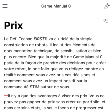
Togg
Game Manual 0
Toggle site navigation sidebar
Vi
Prix
Le Défi Techno
FIRST
® va au-delà de la simple
construction de robots, il inclut des éléments de
documentation technique, de sensibilisation et bien
plus encore. Bien que la majorité de Game Manual 0
parle de la façon de prendre des décisions pour créer
votre robot, le portfolio que vous rédigez montre en
réalité comment vous avez pris ces décisions et
comment vous avez un impact positif sur la
communauté STIM autour de vous.
**
Il n’y a que des avantages à viser des prix. Vous ne
pouvez pas gagner de prix sans créer un portfolio, et
ggle navigation of Être une équipe
dans certains états, la seule façon de progresser est
ggle navigation of Compétences en conception